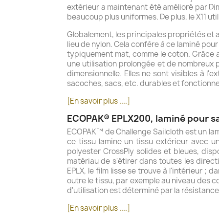
extérieur a maintenant été amélioré par Dim
beaucoup plus uniformes. De plus, le X11 uti
Globalement, les principales propriétés et a
lieu de nylon. Cela confère à ce laminé pou
typiquement mat, comme le coton. Grâce au
une utilisation prolongée et de nombreux p
dimensionnelle. Elles ne sont visibles à l'
sacoches, sacs, etc. durables et fonctionne
[En savoir plus ....]
ECOPAK® EPLX200, laminé pour sac
ECOPAK™ de Challenge Sailcloth est un lami
ce tissu lamine un tissu extérieur avec 
polyester CrossPly solides et bleues, dis
matériau de s'étirer dans toutes les direc
EPLX, le film lisse se trouve à l'intérieur 
outre le tissu, par exemple au niveau des co
d'utilisation est déterminé par la résistance
[En savoir plus ....]