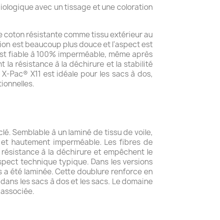
biologique avec un tissage et une coloration
 de coton résistante comme tissu extérieur au
tion est beaucoup plus douce et l'aspect est
 est fiable à 100% imperméable, même après
a résistance à la déchirure et la stabilité
n X-Pac® X11 est idéale pour les sacs à dos,
ionnelles.
é. Semblable à un laminé de tissu de voile,
V et hautement imperméable. Les fibres de
 résistance à la déchirure et empêchent le
aspect technique typique. Dans les versions
ers a été laminée. Cette doublure renforce en
r dans les sacs à dos et les sacs. Le domaine
e associée.