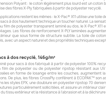
ension Polyant : le coton légèrement plus lourd est un coton 
lise des fibres X-Ply fabriquées à partir de polyester recyclé.
pplications restent les mêmes : le X-Pac® X11 utilise une toile
r sacs à dos hautement technique un toucher naturel. La sensa
 film de polyester transparent laminé au dos, le X-Pac® X11
liages. Les fibres de renforcement X-PLY laminées augmentent l
extérieur que sous forme de structure subtile. La toile de coto
ls, avec un aspect naturel et des propriétés techniques except
s à dos recyclé, 146g/m²
né pour sacs à dos fabriqué à partir de polyester 100% recycl
un film de polyester ou de polyester ripstop résistant aux U
posées en forme de losange entre les couches, augmentent la
tions. De plus, les fibres CrossPly confèrent à ECOPAK™ son 
; dans les styles EPX, une doublure en polyester ripstop 70 deni
utures particulièrement sollicitées, et assure un intérieur clai
 du tissu extérieur et la résistance à l'abrasion et à la déchirur