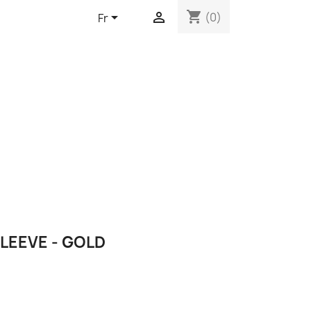
shopping_cart


(0)
Fr
LEEVE - GOLD