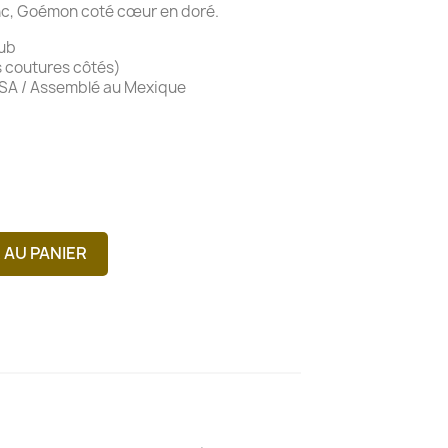
nc, Goémon coté cœur en doré.
lub
 coutures côtés)
USA / Assemblé au Mexique
 AU PANIER